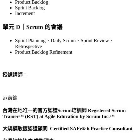
Product Backlog
Sprint Backlog
Increment
單元 D｜Scrum 的會議
Sprint Planning、Daily Scrum、Sprint Review、
Retrospective
Product Backlog Refinement
授課講師
：
范育銘
台灣在地唯一的官方認證Scrum培訓師 Registered Scrum
Trainer™ (RST) at Agile Education by Scrum Inc.™
大規模敏捷認證顧問 Certified SAFe® 6 Practice Consultant