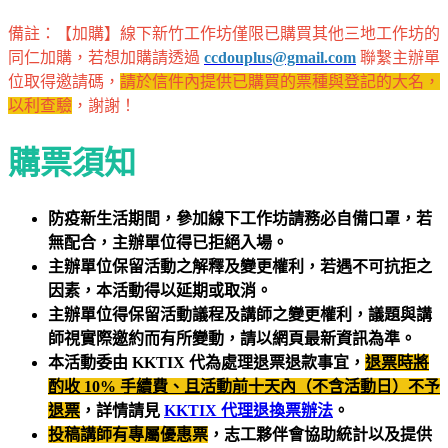
備註：【加購】線下新竹工作坊僅限已購買其他三地工作坊的
同仁加購，若想加購請透過
ccdouplus@gmail.com
聯繫主辦單
位取得邀請碼，
請於信件內提供已購買的票種與登記的大名，
以利查驗
，謝謝！
購票須知
防疫新生活期間，參加線下工作坊請務必自備口罩，若
無配合，主辦單位得已拒絕入場。
主辦單位保留活動之解釋及變更權利，若遇不可抗拒之
因素，本活動得以延期或取消。​
主辦單位得保留活動議程及講師之變更權利，議題與講
師視實際邀約而有所變動，請以網頁最新資訊為準。
本活動委由 KKTIX 代為處理退票退款事宜，
退票時將
酌收 10% 手續費、且活動前十天內（不含活動日）不予
退票
，詳情請見
KKTIX 代理退換票辦法
。
投稿講師有專屬優惠票
，志工夥伴會協助統計以及提供