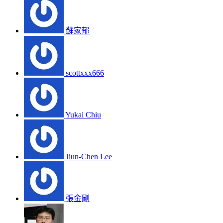
蘇家郁
scottxxx666
Yukai Chiu
Jiun-Chen Lee
張金剛