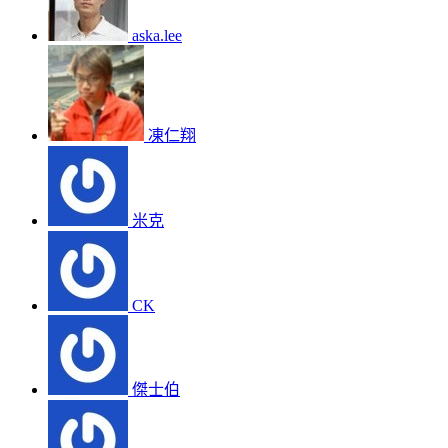
aska.lee
凍仁翔
米克
CK
傑士伯