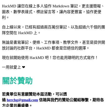
HackMD 讓您在線上多人協作 Markdown 筆記，更支援簡報、
圖表、數學表達式、標註留言等，讓內容更豐富，協作更便
利。
自上線以來，已經有超過兩百萬份筆記、以及超過六千個的團
隊空間在 HackMD 上。
無論是書寫筆記、便條、工作事項、教學文件，甚至是提供開
放討論的社群平台，HackMD 都會是您絕佳的選擇。
現在就開始使用 HackMD 吧！您也能用聰明的方式寫作！
一用就愛上 ❤
關於贊助
若貴單位有意願贊助本屆活動，可以透
過
herchg@gmail.com
信箱與我們的贊助公關組聯繫，期待各
方企業共襄盛舉。