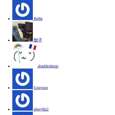
Bella
蚊子
doublesheep
Grayson
glorylin2