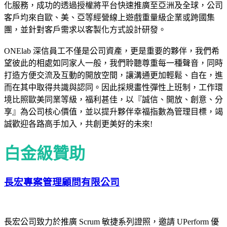
化服務，成功的透過授權將平台快速推廣至亞洲及全球，公司
客戶均來自歐、美、亞等經營線上遊戲重量級企業或跨國集
團，並針對客戶需求以客製化方式設計研發。
ONElab 深信員工不僅是公司資產，更是重要的夥伴，我們希
望彼此的相處如同家人一般，我們聆聽尊重每一種聲音，同時
打造方便交流及互動的開放空間，讓溝通更加輕鬆、自在，進
而在其中取得共識與認同。因此採規畫性彈性上班制，工作環
境比照歐美同業等級，福利甚佳，以『誠信、開放、創意、分
享』為公司核心價值，並以提升夥伴幸福指數為管理目標，竭
誠歡迎各路高手加入，共創更美好的未來!
白金級贊助
長宏專案管理顧問有限公司
長宏公司致力於推廣 Scrum 敏捷系列證照，邀請 UPerform 優