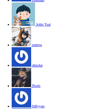
Hannah
Jolin Tsai
pqteru
dinolai
Boris
billyyan