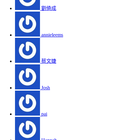
劉倚成
annieleems
蔡文婕
Josh
pai