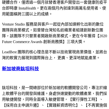
硬體合作，僅透過一個月就替香港客戶開發出一套健康防疫平
台即時康 InstaHealth，更在兩個月內就達到兩萬名使用者、使
用範圍橫跨三國以上的成績。
Venture Studio 服務是與客戶一起從內部加速孵化出新的數位
團隊與商業模式，如曾替台灣知名紡織業者組建創新數位團
隊，該團隊不只替業者開啟新商業模式，更在今年獲得【2020
Future Commerce Awards 創新商務獎】三項大獎。
LeadBest 團隊的核心理念是不斷以技術實現商業價值，並將台
灣的軟實力展現到國際舞台上， 更廣、更深地賦能產業。
新加坡商鈦坦科技
鈦坦科技，是⼀間總部位於新加坡的軟體開發公司，專注於線
上軟體平台的開發與維護。⾝處快速變動的軟體產業，我們採
⽤敏捷開發，同時全⾯導入敏捷管理，【實⾏彈性⼯時】、
【採⽤⾃主申請升遷】、【實踐薪資透明化】、【不再實施個