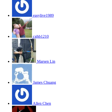
easylive1989
cghb1210
Marsen Lin
James Chuang
Allen Chen