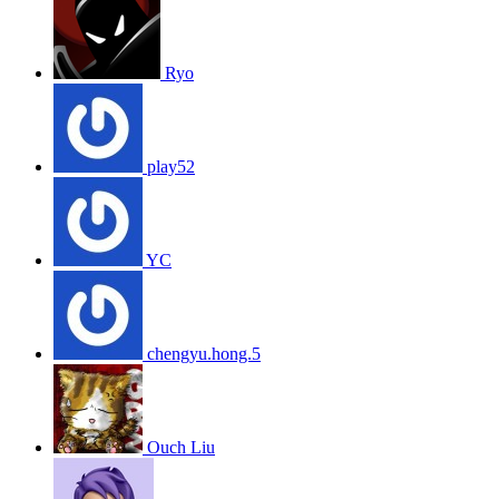
Ryo
play52
YC
chengyu.hong.5
Ouch Liu